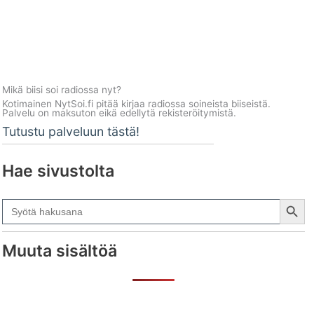
Mikä biisi soi radiossa nyt?
Kotimainen NytSoi.fi pitää kirjaa radiossa soineista biiseistä.
Palvelu on maksuton eikä edellytä rekisteröitymistä.
Tutustu palveluun tästä!
Hae sivustolta
Search Button
Search
for:
Muuta sisältöä