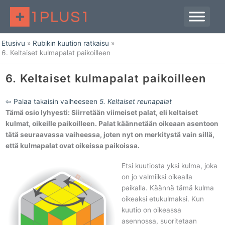
Siirry
sisältöön
Etusivu
Rubikin kuution ratkaisu
6. Keltaiset kulmapalat paikoilleen
6. Keltaiset kulmapalat paikoilleen
⇦ Palaa takaisin vaiheeseen
5. Keltaiset reunapalat
Tämä osio lyhyesti: Siirretään viimeiset palat, eli keltaiset
kulmat, oikeille paikoilleen. Palat käännetään oikeaan asentoon
tätä seuraavassa vaiheessa, joten nyt on merkitystä vain sillä,
että kulmapalat ovat oikeissa paikoissa.
Etsi kuutiosta yksi kulma, joka
on jo valmiiksi oikealla
paikalla. Käännä tämä kulma
oikeaksi etukulmaksi. Kun
kuutio on oikeassa
asennossa, suoritetaan