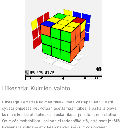
Liikesarja: Kulmien vaihto
Liikesarja kierrättää kolmea takakulmaa vastapäivään. Tästä
syystä ohjeessa neuvotaan asettamaan oikealla paikalla oleva
kulma oikeaksi etukulmaksi, koska liikesarja pitää sen paikallaan.
On myös mahdollista, joskaan ei todennäköistä, että saat jo tällä
liikesarjalla kulmapalat oikean paikan lisäksi myös oikeaan