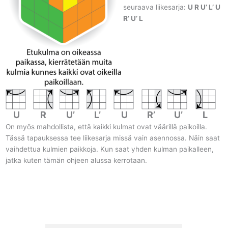
seuraava liikesarja:
U R U’ L’ U
R’ U’ L
U
R
U’
L’
U
R’
U’
L
On myös mahdollista, että kaikki kulmat ovat väärillä paikoilla.
Tässä tapauksessa tee liikesarja missä vain asennossa. Näin saat
vaihdettua kulmien paikkoja. Kun saat yhden kulman paikalleen,
jatka kuten tämän ohjeen alussa kerrotaan.