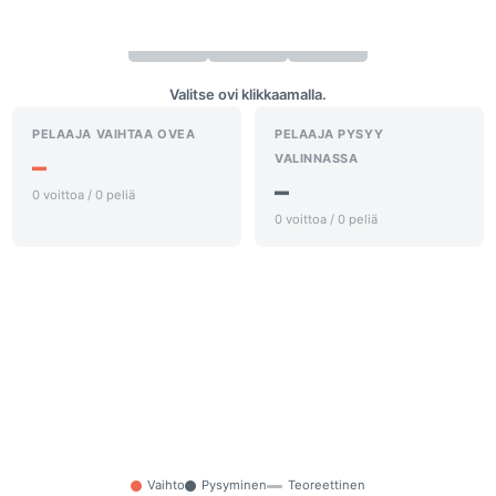
Valitse ovi klikkaamalla.
PELAAJA VAIHTAA OVEA
PELAAJA PYSYY
–
VALINNASSA
–
0 voittoa / 0 peliä
0 voittoa / 0 peliä
Vaihto
Pysyminen
Teoreettinen