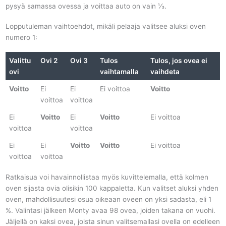
pysyä samassa ovessa ja voittaa auto on vain ⅓.
Lopputuleman vaihtoehdot, mikäli pelaaja valitsee aluksi oven
numero 1:
Valittu
Ovi 2
Ovi 3
Tulos
Tulos, jos ovea ei
ovi
vaihtamalla
vaihdeta
Voitto
Ei
Ei
Ei voittoa
Voitto
voittoa
voittoa
Ei
Voitto
Ei
Voitto
Ei voittoa
voittoa
voittoa
Ei
Ei
Voitto
Voitto
Ei voittoa
voittoa
voittoa
Ratkaisua voi havainnollistaa myös kuvittelemalla, että kolmen
oven sijasta ovia olisikin 100 kappaletta. Kun valitset aluksi yhden
oven, mahdollisuutesi osua oikeaan oveen on yksi sadasta, eli 1
%. Valintasi jälkeen Monty avaa 98 ovea, joiden takana on vuohi.
Jäljellä on kaksi ovea, joista sinun valitsemallasi ovella on edelleen