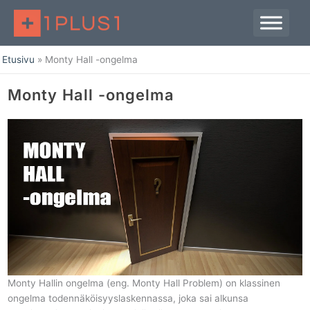
Siirry
sisältöön
Etusivu
Monty Hall -ongelma
Monty Hall -ongelma
Monty Hallin ongelma (eng. Monty Hall Problem) on klassinen
ongelma todennäköisyyslaskennassa, joka sai alkunsa