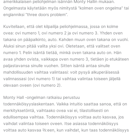
amerikkalaisen peliohjelman isännän Monty Hallin mukaan.
Ongelmasta käytetään myös nimitystä ”kolmen oven ongelma” tai
englanniksi ”three doors problem”.
Kuvitellaan, että olet kilpailija peliohjelmassa, jossa on kolme
ovea: ovi numero 1, ovi numero 2 ja ovi numero 3. Yhden oven
takana on pääpalkinto, auto. Kahden muun oven takana on vuohi.
Aluksi sinun pitää valita yksi ovi. Oletetaan, että valitset oven
numero 1. Pelin isäntä tietää, minkä oven takana auto on. Hän
avaa yhden ovista, vaikkapa oven numero 3, tietäen jo etukäteen
paljastavansa sinulle vuohen. Sitten isäntä antaa sinulle
mahdollisuuden vaihtaa valintaasi: voit pysyä alkuperäisessä
valinnassasi (ovi numero 1) tai vaihtaa valintaa toiseen jäljellä
olevaan oveen (ovi numero 2).
Monty Hall -ongelman ratkaisu perustuu
todennäköisyyslaskentaan. Vaikka intuitio saattaa sanoa, että on
merkityksetöntä, vaihtaako ovea vai ei, tilastollisesti on
edullisempaa vaihtaa. Todennäköisyys voittaa auto kasvaa, jos
vaihdat valintaa toiseen oveen. Itse asiassa todennäköisyys
voittaa auto kasvaa ⅔:een, kun vaihdat, kun taas todennäköisyys