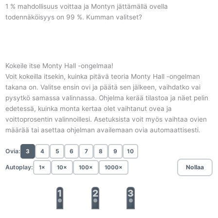
1 % mahdollisuus voittaa ja Montyn jättämällä ovella
todennäköisyys on 99 %. Kumman valitset?
Kokeile itse Monty Hall -ongelmaa!
Voit kokeilla itsekin, kuinka pitävä teoria Monty Hall -ongelman
takana on. Valitse ensin ovi ja päätä sen jälkeen, vaihdatko vai
pysytkö samassa valinnassa. Ohjelma kerää tilastoa ja näet pelin
edetessä, kuinka monta kertaa olet vaihtanut ovea ja
voittoprosentin valinnoillesi. Asetuksista voit myös vaihtaa ovien
määrää tai asettaa ohjelman availemaan ovia automaattisesti.
Ovia:
3
4
5
6
7
8
9
10
Autoplay:
Nollaa
1×
10×
100×
1000×
1
2
3