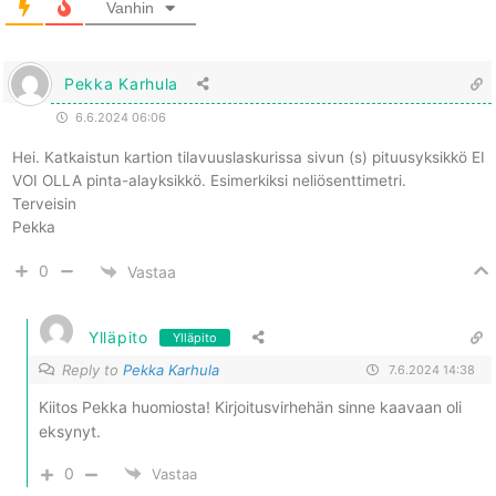
Vanhin
Pekka Karhula
6.6.2024 06:06
Hei. Katkaistun kartion tilavuuslaskurissa sivun (s) pituusyksikkö EI
VOI OLLA pinta-alayksikkö. Esimerkiksi neliösenttimetri.
Terveisin
Pekka
0
Vastaa
Ylläpito
Ylläpito
Reply to
Pekka Karhula
7.6.2024 14:38
Kiitos Pekka huomiosta! Kirjoitusvirhehän sinne kaavaan oli
eksynyt.
0
Vastaa