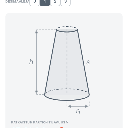
0
1
2
3
DESIMAALEJA
h
s
r₁
KATKAISTUN KARTION TILAVUUS
V