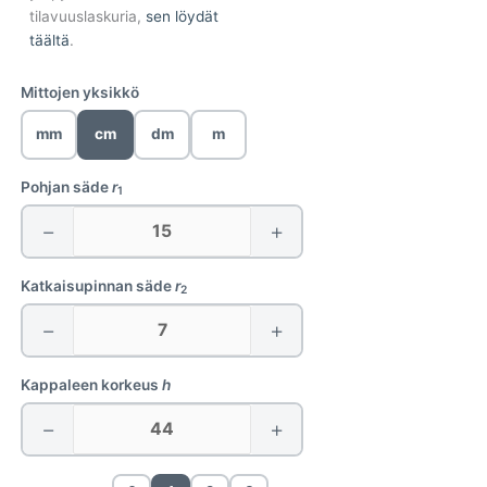
tilavuuslaskuria,
sen löydät
täältä
.
Mittojen yksikkö
mm
cm
dm
m
Pohjan säde
r
1
−
+
Katkaisupinnan säde
r
2
−
+
Kappaleen korkeus
h
−
+