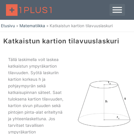
Siirry
sisältöön
Etusivu
Matematiikka
Katkaistun kartion tilavuuslaskuri
Katkaistun kartion tilavuuslaskuri
Tällä laskimella voit laskea
katkaistun ympyräkartion
tilavuuden. Syötä laskuriin
kartion korkeus h ja
pohjaympyrän sekä
katkaisupinnan säteet. Saat
tuloksena kartion tilavuuden,
kartion sivun pituuden sekä
pintojen pinta-alat eriteltynä
ja yhteenlaskettuna. Jos
tarvitset tavallisen
ympyräkartion