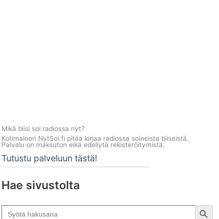
Mikä biisi soi radiossa nyt?
Kotimainen NytSoi.fi pitää kirjaa radiossa soineista biiseistä.
Palvelu on maksuton eikä edellytä rekisteröitymistä.
Tutustu palveluun tästä!
Hae sivustolta
Search Button
Search
for: