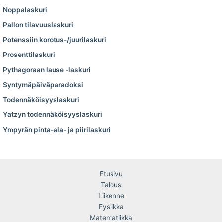
Noppalaskuri
Pallon tilavuuslaskuri
Potenssiin korotus-/juurilaskuri
Prosenttilaskuri
Pythagoraan lause -laskuri
Syntymäpäiväparadoksi
Todennäköisyyslaskuri
Yatzyn todennäköisyyslaskuri
Ympyrän pinta-ala- ja piirilaskuri
Etusivu
Talous
Liikenne
Fysiikka
Matematiikka