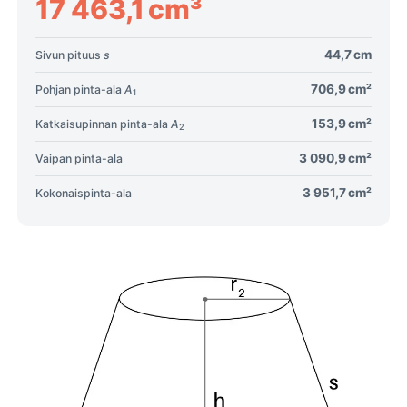
17 463,1 cm³
44,7 cm
Sivun pituus
s
706,9 cm²
Pohjan pinta-ala
A
1
153,9 cm²
Katkaisupinnan pinta-ala
A
2
3 090,9 cm²
Vaipan pinta-ala
3 951,7 cm²
Kokonaispinta-ala