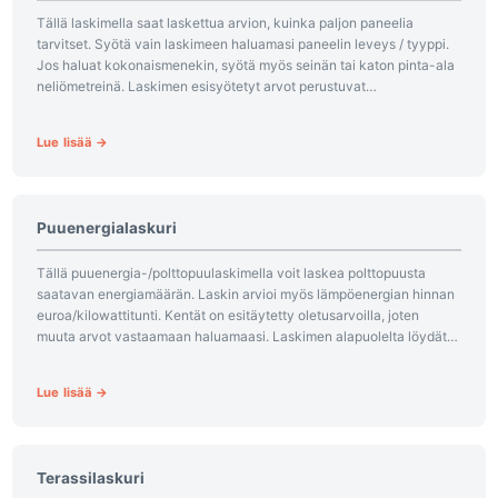
Tällä laskimella saat laskettua arvion, kuinka paljon paneelia
tarvitset. Syötä vain laskimeen haluamasi paneelin leveys / tyyppi.
Jos haluat kokonaismenekin, syötä myös seinän tai katon pinta-ala
neliömetreinä. Laskimen esisyötetyt arvot perustuvat
tavanomaisten paneelien mittoihin. Varmista...
Lue lisää →
Puuenergialaskuri
Tällä puuenergia-/polttopuulaskimella voit laskea polttopuusta
saatavan energiamäärän. Laskin arvioi myös lämpöenergian hinnan
euroa/kilowattitunti. Kentät on esitäytetty oletusarvoilla, joten
muuta arvot vastaamaan haluamaasi. Laskimen alapuolelta löydät
yksityiskohtia laskimessa käytetyistä tiedoista. Laskin olettaa, että
käytetty polttopuu on...
Lue lisää →
Terassilaskuri