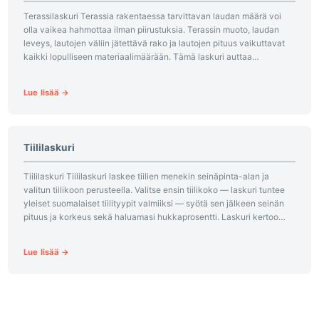
Terassilaskuri Terassia rakentaessa tarvittavan laudan määrä voi
olla vaikea hahmottaa ilman piirustuksia. Terassin muoto, laudan
leveys, lautojen väliin jätettävä rako ja lautojen pituus vaikuttavat
kaikki lopulliseen materiaalimäärään. Tämä laskuri auttaa
hahmottamaan menekin ennen kuin astut...
Lue lisää →
Tiililaskuri
Tiililaskuri Tiililaskuri laskee tiilien menekin seinäpinta-alan ja
valitun tiilikoon perusteella. Valitse ensin tiilikoko — laskuri tuntee
yleiset suomalaiset tiilityypit valmiiksi — syötä sen jälkeen seinän
pituus ja korkeus sekä haluamasi hukkaprosentti. Laskuri kertoo
tarvittavan tiilimäärän...
Lue lisää →