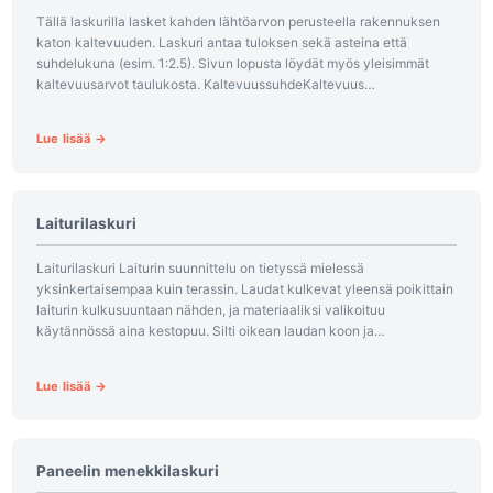
Tällä laskurilla lasket kahden lähtöarvon perusteella rakennuksen
katon kaltevuuden. Laskuri antaa tuloksen sekä asteina että
suhdelukuna (esim. 1:2.5). Sivun lopusta löydät myös yleisimmät
kaltevuusarvot taulukosta. KaltevuussuhdeKaltevuus
asteinaKaltevuus prosentteina1:145°100 %1:1,533,7°66,7
%1:226,6°50 %1:2,521,8°40 %1:318,4°33,3 %1:3,515,9°28,6
Lue lisää →
%1:414°25 %1:4,512,5°22,2...
Laiturilaskuri
Laiturilaskuri Laiturin suunnittelu on tietyssä mielessä
yksinkertaisempaa kuin terassin. Laudat kulkevat yleensä poikittain
laiturin kulkusuuntaan nähden, ja materiaaliksi valikoituu
käytännössä aina kestopuu. Silti oikean laudan koon ja
kappalemäärän arvioiminen etukäteen kannattaa, sillä laituriin
päätyvä puutavara...
Lue lisää →
Paneelin menekkilaskuri