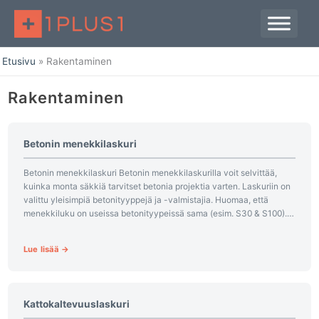
Siirry
sisältöön
Etusivu
Rakentaminen
Rakentaminen
Betonin menekkilaskuri
Betonin menekkilaskuri Betonin menekkilaskurilla voit selvittää,
kuinka monta säkkiä tarvitset betonia projektia varten. Laskuriin on
valittu yleisimpiä betonityyppejä ja -valmistajia. Huomaa, että
menekkiluku on useissa betonityypeissä sama (esim. S30 & S100).
Laskurin antamat tulokset ovat...
Lue lisää →
Kattokaltevuuslaskuri