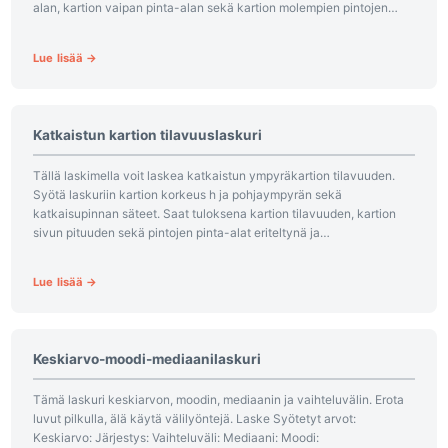
alan, kartion vaipan pinta-alan sekä kartion molempien pintojen
yhteenlasketun pinta-alan. Etsitkö...
Lue lisää →
Katkaistun kartion tilavuuslaskuri
Tällä laskimella voit laskea katkaistun ympyräkartion tilavuuden.
Syötä laskuriin kartion korkeus h ja pohjaympyrän sekä
katkaisupinnan säteet. Saat tuloksena kartion tilavuuden, kartion
sivun pituuden sekä pintojen pinta-alat eriteltynä ja
yhteenlaskettuna. Jos tarvitset tavallisen ympyräkartion
tilavuuslaskuria,...
Lue lisää →
Keskiarvo-­moodi-­mediaani­laskuri
Tämä laskuri keskiarvon, moodin, mediaanin ja vaihteluvälin. Erota
luvut pilkulla, älä käytä välilyöntejä. Laske Syötetyt arvot:
Keskiarvo: Järjestys: Vaihteluväli: Mediaani: Moodi: