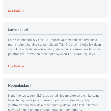
liittyviä laskimia
Lue lisää →
Lottolaskuri
Loton todennäköisyyslaskuri Lotossa voittaminen on harvinaista —
mutta kuinka harvinaista tarkalleen? Tämä laskuri näyttää jokaisen
voittoluokan todennäköisyyden yhdellä rivillä ja useammalla rivillä
pelattaessa. Päävoiton todennäköisyys on 1 : 18 643 560, mikä
tarkoittaa, että jos...
Lue lisää →
Noppalaskuri
Nopanheiton todennäköisyyslaskuri Nopanheitto on yksinkertainen
tapahtuma, mutta jo muutaman nopan yhdistelmistä syntyy
yllättävän monimutkaisia todennäköisyyksiä. Tällä laskurilla voit
selvittää minkä tahansa nopanheittotilanteen tarkan