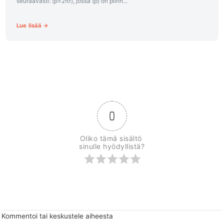
seuraavasti: (p=2πr), jossa (p) on piirin...
Lue lisää →
0
Oliko tämä sisältö 
sinulle hyödyllistä?
Kommentoi tai keskustele aiheesta