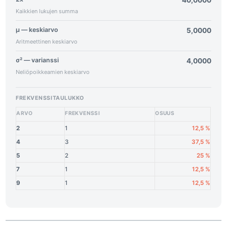
40,0000
Kaikkien lukujen summa
μ — keskiarvo
5,0000
Aritmeettinen keskiarvo
σ² — varianssi
4,0000
Neliöpoikkeamien keskiarvo
FREKVENSSITAULUKKO
ARVO
FREKVENSSI
OSUUS
2
1
12,5 %
4
3
37,5 %
5
2
25 %
7
1
12,5 %
9
1
12,5 %