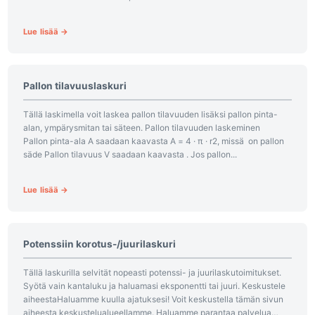
todennäköisyyden – olipa kyseessä klassinen kuusitahkoinen
noppa tai roolipelistä tuttu d20. Valitse...
Lue lisää →
Pallon tilavuuslaskuri
Tällä laskimella voit laskea pallon tilavuuden lisäksi pallon pinta-
alan, ympärysmitan tai säteen. Pallon tilavuuden laskeminen
Pallon pinta-ala A saadaan kaavasta A = 4 · π · r2, missä on pallon
säde Pallon tilavuus V saadaan kaavasta . Jos pallon...
Lue lisää →
Potenssiin korotus-/juurilaskuri
Tällä laskurilla selvität nopeasti potenssi- ja juurilaskutoimitukset.
Syötä vain kantaluku ja haluamasi eksponentti tai juuri. Keskustele
aiheestaHaluamme kuulla ajatuksesi! Voit keskustella tämän sivun
aiheesta keskustelualueellamme. Haluamme parantaa palvelua