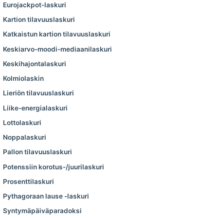
Eurojackpot-laskuri
Kartion tilavuuslaskuri
Katkaistun kartion tilavuuslaskuri
Keskiarvo-­moodi-­mediaani­laskuri
Keskihajontalaskuri
Kolmiolaskin
Lieriön tilavuuslaskuri
Liike-energialaskuri
Lottolaskuri
Noppalaskuri
Pallon tilavuuslaskuri
Potenssiin korotus-/juurilaskuri
Prosenttilaskuri
Pythagoraan lause -laskuri
Syntymäpäiväparadoksi