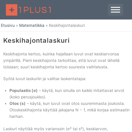
Siirry
sisältöön
Etusivu
Matematiikka
Keskihajontalaskuri
Keskihajontalaskuri
Keskihajonta kertoo, kuinka hajallaan luvut ovat keskiarvonsa
ympärillä. Pieni keskihajonta tarkoittaa, että luvut ovat lähellä
toisiaan; suuri keskihajonta kertoo suuresta vaihtelusta.
Syötä luvut laskuriin ja valitse laskentatapa:
Populaatio (σ)
– käytä, kun sinulla on kaikki mitattavat arvot
(koko perusjoukko).
Otos (s)
– käytä, kun luvut ovat otos suuremmasta joukosta.
Otoskeskihajonta käyttää jakajana N − 1, mikä korjaa estimaatin
harhan.
Laskuri näyttää myös varianssin (σ² tai s²), keskiarvon,