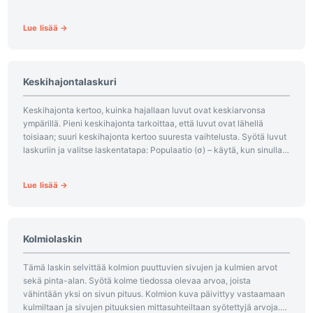
Lue lisää →
Keskihajontalaskuri
Keskihajonta kertoo, kuinka hajallaan luvut ovat keskiarvonsa
ympärillä. Pieni keskihajonta tarkoittaa, että luvut ovat lähellä
toisiaan; suuri keskihajonta kertoo suuresta vaihtelusta. Syötä luvut
laskuriin ja valitse laskentatapa: Populaatio (σ) – käytä, kun sinulla
on kaikki mitattavat...
Lue lisää →
Kolmiolaskin
Tämä laskin selvittää kolmion puuttuvien sivujen ja kulmien arvot
sekä pinta-alan. Syötä kolme tiedossa olevaa arvoa, joista
vähintään yksi on sivun pituus. Kolmion kuva päivittyy vastaamaan
kulmiltaan ja sivujen pituuksien mittasuhteiltaan syötettyjä arvoja.