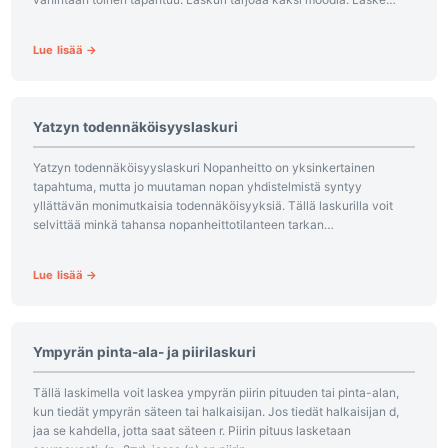
laskee kaikki arvot suoraan P(A):sta ja P(B):stä....
Lue lisää →
Yatzyn todennäköisyyslaskuri
Yatzyn todennäköisyyslaskuri Nopanheitto on yksinkertainen
tapahtuma, mutta jo muutaman nopan yhdistelmistä syntyy
yllättävän monimutkaisia todennäköisyyksiä. Tällä laskurilla voit
selvittää minkä tahansa nopanheittotilanteen tarkan
todennäköisyyden – olipa kyseessä klassinen kuusitahkoinen
noppa tai roolipelistä tuttu d20. Valitse...
Lue lisää →
Ympyrän pinta-ala- ja piirilaskuri
Tällä laskimella voit laskea ympyrän piirin pituuden tai pinta-alan,
kun tiedät ympyrän säteen tai halkaisijan. Jos tiedät halkaisijan d,
jaa se kahdella, jotta saat säteen r. Piirin pituus lasketaan