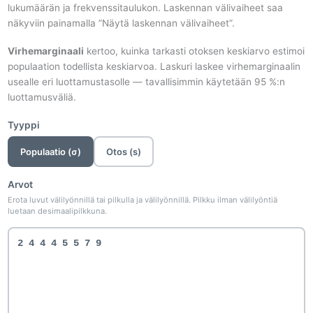
lukumäärän ja frekvenssitaulukon. Laskennan välivaiheet saa
näkyviin painamalla ”Näytä laskennan välivaiheet”.
Virhemarginaali
kertoo, kuinka tarkasti otoksen keskiarvo estimoi
populaation todellista keskiarvoa. Laskuri laskee virhemarginaalin
usealle eri luottamustasolle — tavallisimmin käytetään 95 %:n
luottamusväliä.
Tyyppi
Populaatio (σ)
Otos (s)
Arvot
Erota luvut välilyönnillä tai pilkulla ja välilyönnillä. Pilkku ilman välilyöntiä
luetaan desimaalipilkkuna.