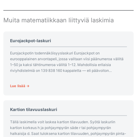
Muita matematiikkaan liittyviä laskimia
Eurojackpot-laskuri
Eurojackpotin todennäköisyyslaskuri Eurojackpot on
eurooppalainen arvontapeli, jossa valitaan viisi päänumeroa väliltä
1–50 ja kaksi tähtinumeroa väliltä 1–12. Mahdollisia erilaisia
riviyhdistelmiä on 139 838 160 kappaletta — eli päävoiton
todennäköisyys yhdellä rivillä on tasan 1 :...
Lue lisää →
Kartion tilavuuslaskuri
Tällä laskimella voit laskea kartion tilavuuden. Syötä laskuriin
kartion korkeus h ja pohjaympyrän säde r tai pohjaympyrän
halkaisija d. Saat tuloksena kartion tilavuuden, pohjaympyrän pinta-