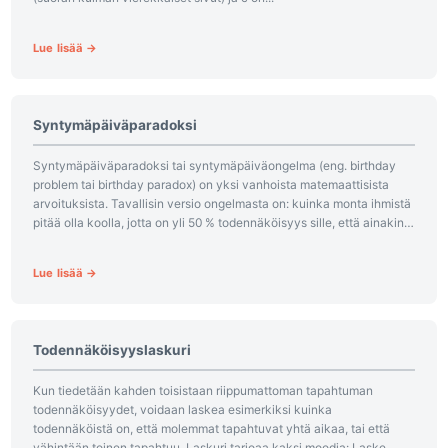
Lue lisää →
Syntymäpäiväparadoksi
Syntymäpäiväparadoksi tai syntymäpäiväongelma (eng. birthday
problem tai birthday paradox) on yksi vanhoista matemaattisista
arvoituksista. Tavallisin versio ongelmasta on: kuinka monta ihmistä
pitää olla koolla, jotta on yli 50 % todennäköisyys sille, että ainakin
kahdella henkilöllä...
Lue lisää →
Todennäköisyyslaskuri
Kun tiedetään kahden toisistaan riippumattoman tapahtuman
todennäköisyydet, voidaan laskea esimerkiksi kuinka
todennäköistä on, että molemmat tapahtuvat yhtä aikaa, tai että
vähintään toinen tapahtuu. Laskuri tarjoaa kaksi moodia: Laske