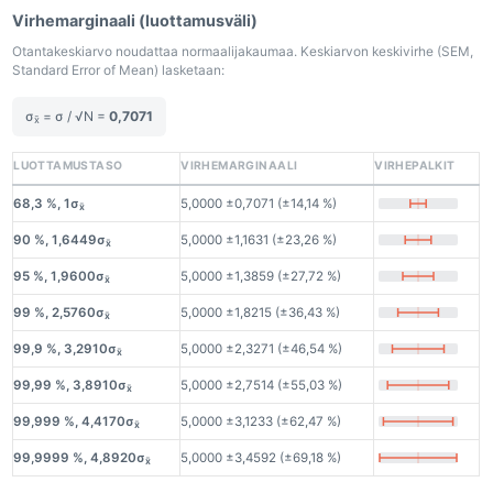
Virhemarginaali (luottamusväli)
Otantakeskiarvo noudattaa normaalijakaumaa. Keskiarvon keskivirhe (SEM,
Standard Error of Mean) lasketaan:
σ
= σ / √N =
0,7071
x̄
LUOTTAMUSTASO
VIRHEMARGINAALI
VIRHEPALKIT
68,3 %, 1σ
5,0000 ±0,7071 (±14,14 %)
x̄
90 %, 1,6449σ
5,0000 ±1,1631 (±23,26 %)
x̄
95 %, 1,9600σ
5,0000 ±1,3859 (±27,72 %)
x̄
99 %, 2,5760σ
5,0000 ±1,8215 (±36,43 %)
x̄
99,9 %, 3,2910σ
5,0000 ±2,3271 (±46,54 %)
x̄
99,99 %, 3,8910σ
5,0000 ±2,7514 (±55,03 %)
x̄
99,999 %, 4,4170σ
5,0000 ±3,1233 (±62,47 %)
x̄
99,9999 %, 4,8920σ
5,0000 ±3,4592 (±69,18 %)
x̄