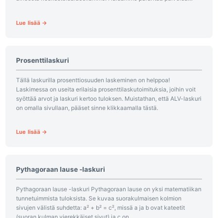
jatkuvasti, joten kerrothan mielipiteesi tästä sivusta tai...
Lue lisää →
Prosenttilaskuri
Tällä laskurilla prosenttiosuuden laskeminen on helppoa!
Laskimessa on useita erilaisia prosenttilaskutoimituksia, joihin voit
syöttää arvot ja laskuri kertoo tuloksen. Muistathan, että ALV-laskuri
on omalla sivullaan, pääset sinne klikkaamalla tästä.
Lue lisää →
Pythagoraan lause -laskuri
Pythagoraan lause -laskuri Pythagoraan lause on yksi matematiikan
tunnetuimmista tuloksista. Se kuvaa suorakulmaisen kolmion
sivujen välistä suhdetta: a² + b² = c², missä a ja b ovat kateetit
(suoran kulman vierekkäiset sivut) ja c on...