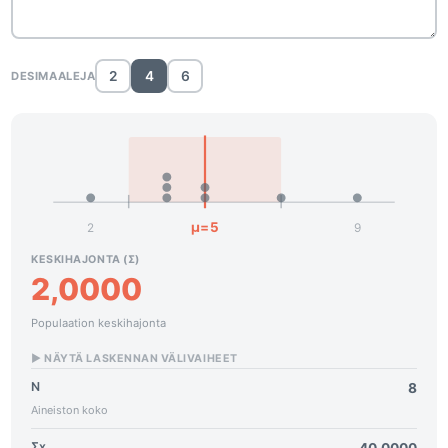
2
4
6
DESIMAALEJA
μ=5
2
9
KESKIHAJONTA (Σ)
2,0000
Populaation keskihajonta
► NÄYTÄ LASKENNAN VÄLIVAIHEET
N
8
Aineiston koko
Σx