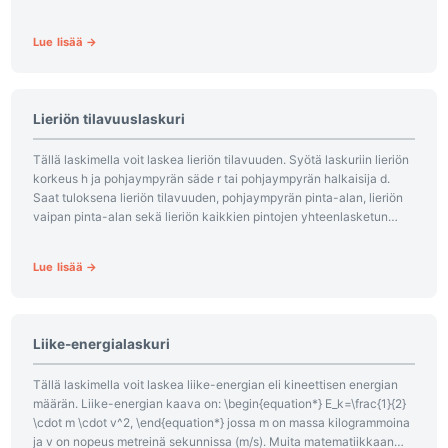
Muita matematiikkaan...
Lue lisää →
Lieriön tilavuuslaskuri
Tällä laskimella voit laskea lieriön tilavuuden. Syötä laskuriin lieriön
korkeus h ja pohjaympyrän säde r tai pohjaympyrän halkaisija d.
Saat tuloksena lieriön tilavuuden, pohjaympyrän pinta-alan, lieriön
vaipan pinta-alan sekä lieriön kaikkien pintojen yhteenlasketun
pinta-alan. Tässä...
Lue lisää →
Liike-energialaskuri
Tällä laskimella voit laskea liike-energian eli kineettisen energian
määrän. Liike-energian kaava on: \begin{equation*} E_k=\frac{1}{2}
\cdot m \cdot v^2, \end{equation*} jossa m on massa kilogrammoina
ja v on nopeus metreinä sekunnissa (m/s). Muita matematiikkaan