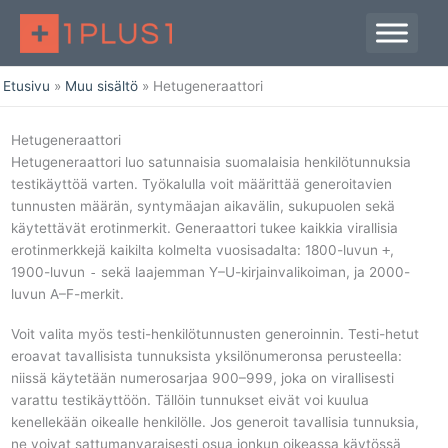
Siirry
sisältöön
Etusivu
Muu sisältö
Hetugeneraattori
Hetugeneraattori
Hetugeneraattori luo satunnaisia suomalaisia henkilötunnuksia
testikäyttöä varten. Työkalulla voit määrittää generoitavien
tunnusten määrän, syntymäajan aikavälin, sukupuolen sekä
käytettävät erotinmerkit. Generaattori tukee kaikkia virallisia
erotinmerkkejä kaikilta kolmelta vuosisadalta: 1800-luvun
+
,
1900-luvun
-
sekä laajemman Y–U-kirjainvalikoiman, ja 2000-
luvun A–F-merkit.
Voit valita myös testi-henkilötunnusten generoinnin. Testi-hetut
eroavat tavallisista tunnuksista yksilönumeronsa perusteella:
niissä käytetään numerosarjaa 900–999, joka on virallisesti
varattu testikäyttöön. Tällöin tunnukset eivät voi kuulua
kenellekään oikealle henkilölle. Jos generoit tavallisia tunnuksia,
ne voivat sattumanvaraisesti osua jonkun oikeassa käytössä