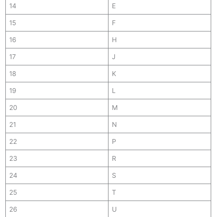
14
E
15
F
16
H
17
J
18
K
19
L
20
M
21
N
22
P
23
R
24
S
25
T
26
U