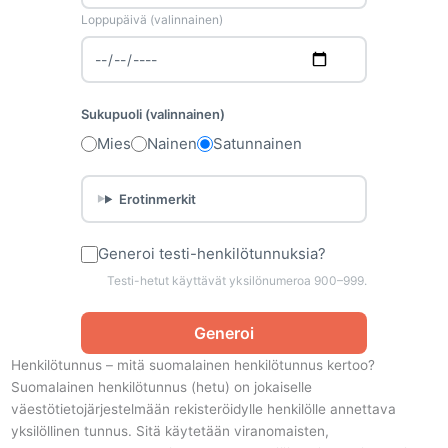
Loppupäivä (valinnainen)
Sukupuoli (valinnainen)
Mies
Nainen
Satunnainen
Erotinmerkit
Generoi testi-henkilötunnuksia?
Testi-hetut käyttävät yksilönumeroa 900–999.
Generoi
Henkilötunnus – mitä suomalainen henkilötunnus kertoo?
Suomalainen henkilötunnus (hetu) on jokaiselle
väestötietojärjestelmään rekisteröidylle henkilölle annettava
yksilöllinen tunnus. Sitä käytetään viranomaisten,