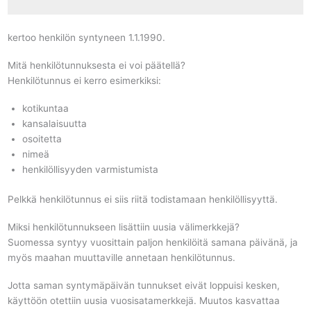
kertoo henkilön syntyneen 1.1.1990.
Mitä henkilötunnuksesta ei voi päätellä?
Henkilötunnus ei kerro esimerkiksi:
kotikuntaa
kansalaisuutta
osoitetta
nimeä
henkilöllisyyden varmistumista
Pelkkä henkilötunnus ei siis riitä todistamaan henkilöllisyyttä.
Miksi henkilötunnukseen lisättiin uusia välimerkkejä?
Suomessa syntyy vuosittain paljon henkilöitä samana päivänä, ja
myös maahan muuttaville annetaan henkilötunnus.
Jotta saman syntymäpäivän tunnukset eivät loppuisi kesken,
käyttöön otettiin uusia vuosisatamerkkejä. Muutos kasvattaa