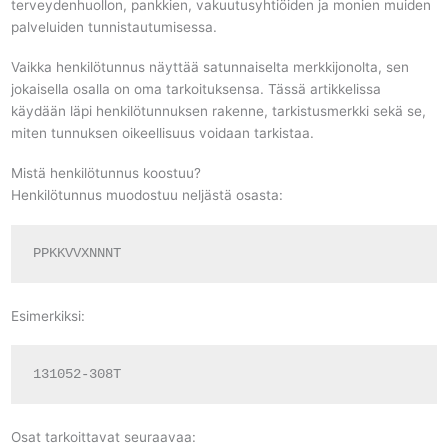
terveydenhuollon, pankkien, vakuutusyhtiöiden ja monien muiden
palveluiden tunnistautumisessa.
Vaikka henkilötunnus näyttää satunnaiselta merkkijonolta, sen
jokaisella osalla on oma tarkoituksensa. Tässä artikkelissa
käydään läpi henkilötunnuksen rakenne, tarkistusmerkki sekä se,
miten tunnuksen oikeellisuus voidaan tarkistaa.
Mistä henkilötunnus koostuu?
Henkilötunnus muodostuu neljästä osasta:
PPKKVVXNNNT
Esimerkiksi:
131052-308T
Osat tarkoittavat seuraavaa: