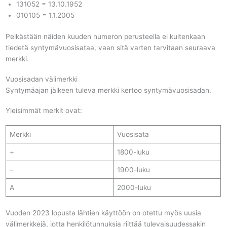
131052 = 13.10.1952
010105 = 1.1.2005
Pelkästään näiden kuuden numeron perusteella ei kuitenkaan
tiedetä syntymävuosisataa, vaan sitä varten tarvitaan seuraava
merkki.
Vuosisadan välimerkki
Syntymäajan jälkeen tuleva merkki kertoo syntymävuosisadan.
Yleisimmät merkit ovat:
Merkki
Vuosisata
+
1800-luku
–
1900-luku
A
2000-luku
Vuoden 2023 lopusta lähtien käyttöön on otettu myös uusia
välimerkkejä, jotta henkilötunnuksia riittää tulevaisuudessakin