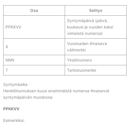
Osa
Selitys
Syntymäpäivä (päivä,
PPKKVV
kuukausi ja vuoden kaksi
viimeistä numeroa)
Vuosisadan ilmaiseva
X
välimerkki
NNN
Yksilönumero
T
Tarkistusmerkki
Syntymäaika
Henkilötunnuksen kuusi ensimmäistä numeroa ilmaisevat
syntymäpäivän muodossa:
PPKKVV
Esimerkiksi: