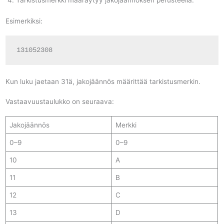
Esimerkiksi:
131052308
Kun luku jaetaan 31ä, jakojäännös määrittää tarkistusmerkin.
Vastaavuustaulukko on seuraava:
Jakojäännös
Merkki
0–9
0–9
10
A
11
B
12
C
13
D