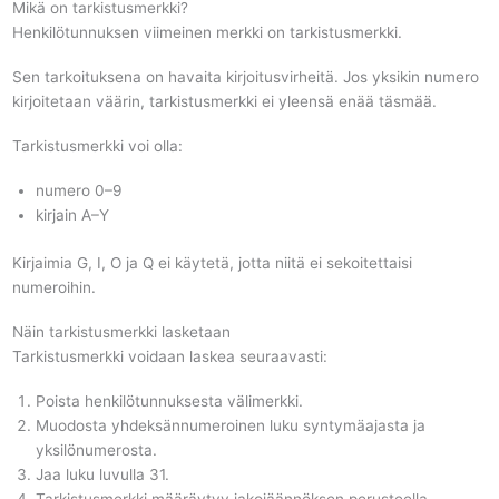
Mikä on tarkistusmerkki?
Henkilötunnuksen viimeinen merkki on tarkistusmerkki.
Sen tarkoituksena on havaita kirjoitusvirheitä. Jos yksikin numero
kirjoitetaan väärin, tarkistusmerkki ei yleensä enää täsmää.
Tarkistusmerkki voi olla:
numero 0–9
kirjain A–Y
Kirjaimia G, I, O ja Q ei käytetä, jotta niitä ei sekoitettaisi
numeroihin.
Näin tarkistusmerkki lasketaan
Tarkistusmerkki voidaan laskea seuraavasti:
Poista henkilötunnuksesta välimerkki.
Muodosta yhdeksännumeroinen luku syntymäajasta ja
yksilönumerosta.
Jaa luku luvulla 31.
Tarkistusmerkki määräytyy jakojäännöksen perusteella.