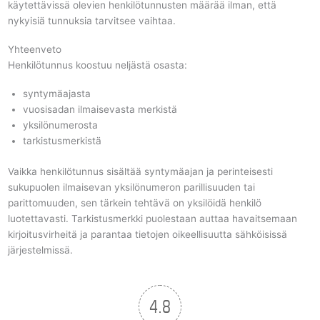
käytettävissä olevien henkilötunnusten määrää ilman, että
nykyisiä tunnuksia tarvitsee vaihtaa.
Yhteenveto
Henkilötunnus koostuu neljästä osasta:
syntymäajasta
vuosisadan ilmaisevasta merkistä
yksilönumerosta
tarkistusmerkistä
Vaikka henkilötunnus sisältää syntymäajan ja perinteisesti
sukupuolen ilmaisevan yksilönumeron parillisuuden tai
parittomuuden, sen tärkein tehtävä on yksilöidä henkilö
luotettavasti. Tarkistusmerkki puolestaan auttaa havaitsemaan
kirjoitusvirheitä ja parantaa tietojen oikeellisuutta sähköisissä
järjestelmissä.
4.8