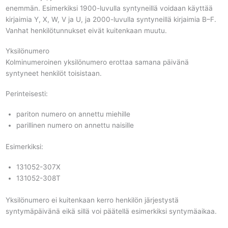
enemmän. Esimerkiksi 1900-luvulla syntyneillä voidaan käyttää
kirjaimia Y, X, W, V ja U, ja 2000-luvulla syntyneillä kirjaimia B–F.
Vanhat henkilötunnukset eivät kuitenkaan muutu.
Yksilönumero
Kolminumeroinen yksilönumero erottaa samana päivänä
syntyneet henkilöt toisistaan.
Perinteisesti:
pariton numero on annettu miehille
parillinen numero on annettu naisille
Esimerkiksi:
131052-307X
131052-308T
Yksilönumero ei kuitenkaan kerro henkilön järjestystä
syntymäpäivänä eikä sillä voi päätellä esimerkiksi syntymäaikaa.