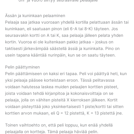
Ässän ja kuninkaan pelaaminen
Pelaaja saa jatkaa vuoroaan yhdellä kortilla pelattuaan ässän tai
kuninkaan, eli saatuaan pinon (eli 6-A tai 8-K) täyteen. Jos
seuraavakin kortti on A tai K, saa pelaaja jälleen pelata yhden
kortin. Vuoroa ei ole kuitenkaan pakko jatkaa – joskus on
taktisesti järkevämpää säästellä ässiä ja kuninkaita. Pino on
usein tapana kääntää nurinpäin, kun se on saatu täyteen.
Pelin päättyminen
Pelin päättämiseen on kaksi eri tapaa. Peli voi päättyä heti, kun
yksi pelaaja pääsee korteistaan eroon. Tässä pelitavassa
voidaan halutessa laskea muiden pelaajien korttien pisteet,
joista voidaan tehdä kirjanpitoa ja kokonaisvoittaja on se
pelaaja, jolla on vähiten pisteitä X kierroksen jälkeen. Kortit
voidaan pisteyttää joko yksinkertaisesti 1 piste/kortti tai sitten
korttien arvon mukaan, eli Q = 12 pistettä, K = 13 pistettä jne.
Toinen vaihtoehto on, että peli loppuu, kun enää yhdellä
pelaajalla on kortteja. Tämä pelaaja häviää pelin.