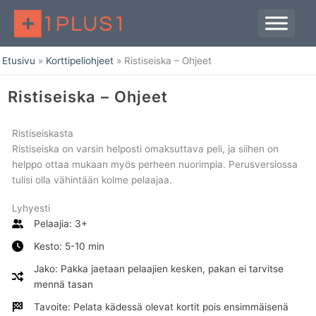
Siirry
sisältöön
Etusivu
Korttipeliohjeet
Ristiseiska – Ohjeet
Ristiseiska – Ohjeet
Ristiseiskasta
Ristiseiska on varsin helposti omaksuttava peli, ja siihen on
helppo ottaa mukaan myös perheen nuorimpia. Perusversiossa
tulisi olla vähintään kolme pelaajaa.
Lyhyesti
Pelaajia: 3+
Kesto: 5-10 min
Jako: Pakka jaetaan pelaajien kesken, pakan ei tarvitse
mennä tasan
Tavoite: Pelata kädessä olevat kortit pois ensimmäisenä