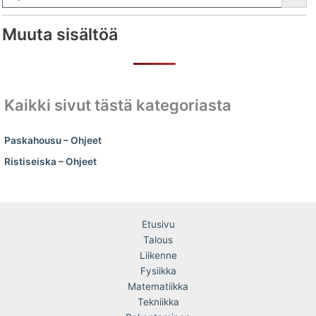
Muuta sisältöä
Kaikki sivut tästä kategoriasta
Paskahousu – Ohjeet
Ristiseiska – Ohjeet
Etusivu
Talous
Liikenne
Fysiikka
Matematiikka
Tekniikka