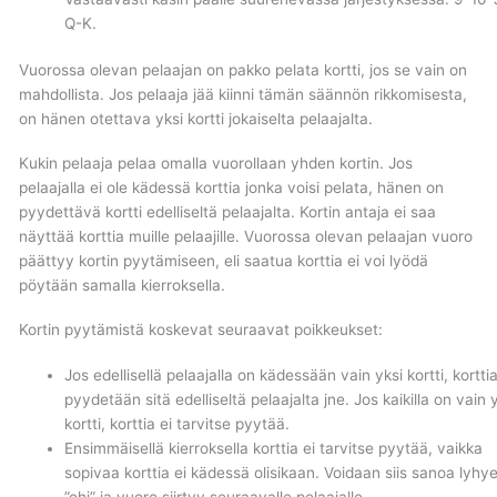
Q-K.
Vuorossa olevan pelaajan on pakko pelata kortti, jos se vain on
mahdollista. Jos pelaaja jää kiinni tämän säännön rikkomisesta,
on hänen otettava yksi kortti jokaiselta pelaajalta.
Kukin pelaaja pelaa omalla vuorollaan yhden kortin. Jos
pelaajalla ei ole kädessä korttia jonka voisi pelata, hänen on
pyydettävä kortti edelliseltä pelaajalta. Kortin antaja ei saa
näyttää korttia muille pelaajille. Vuorossa olevan pelaajan vuoro
päättyy kortin pyytämiseen, eli saatua korttia ei voi lyödä
pöytään samalla kierroksella.
Kortin pyytämistä koskevat seuraavat poikkeukset:
Jos edellisellä pelaajalla on kädessään vain yksi kortti, kortti
pyydetään sitä edelliseltä pelaajalta jne. Jos kaikilla on vain 
kortti, korttia ei tarvitse pyytää.
Ensimmäisellä kierroksella korttia ei tarvitse pyytää, vaikka
sopivaa korttia ei kädessä olisikaan. Voidaan siis sanoa lyhye
”ohi” ja vuoro siirtyy seuraavalle pelaajalle