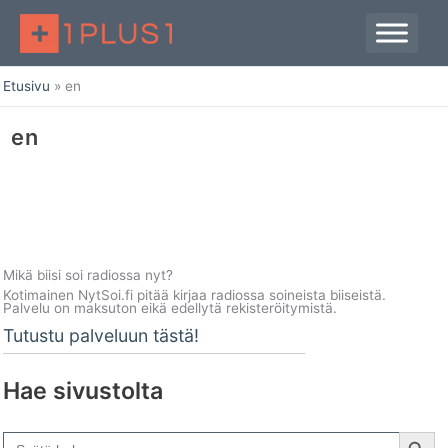
Siirry
sisältöön
Etusivu
en
en
Mikä biisi soi radiossa nyt?
Kotimainen NytSoi.fi pitää kirjaa radiossa soineista biiseistä.
Palvelu on maksuton eikä edellytä rekisteröitymistä.
Tutustu palveluun tästä!
Hae sivustolta
Search Button
Search